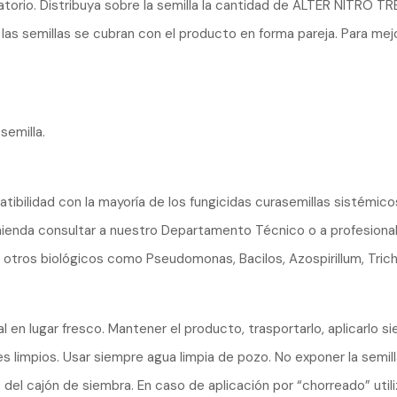
tatorio. Distribuya sobre la semilla la cantidad de ALTER NITRO 
as semillas se cubran con el producto en forma pareja. Para mejor
semilla.
ibilidad con la mayoría de los fungicidas curasemillas sistémic
mienda consultar a nuestro Departamento Técnico o a profesiona
otros biológicos como Pseudomonas, Bacilos, Azospirillum, Tric
l en lugar fresco. Mantener el producto, trasportarlo, aplicarlo 
es limpios. Usar siempre agua limpia de pozo. No exponer la semilla
del cajón de siembra. En caso de aplicación por “chorreado” util